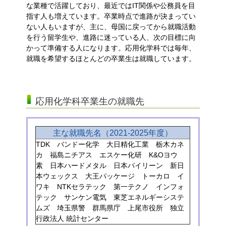
な業種で活躍しており、最近ではIT関係や公務員を目
指す人も増えています。卒業時点で進路が決まってい
ない人もいますが、主に、母国に戻ってから就職活動
を行う留学生や、進路に迷っている人、次の目標に向
かって準備する人になります。応用化学科では毎年、
就職を希望するほとんどの卒業生は就職しています。
応用化学科卒業生の就職先
主な就職先名（2021-2025年度）
TDK バンドー化学 大日精化工業 栃木カネ
カ 福島ニチアス エスケー化研 K&Oヨウ
素 日本ハードメタル 日本バイリーン 新日
本ウェックス 大王パッケージ トーカロ イ
ワキ NTKセラテック 第一テクノ インフォ
テック サンケン電気 東芝エネルギーシステ
ムズ 埼玉県警 群馬県庁 上尾市役所 独立
行政法人 統計センター