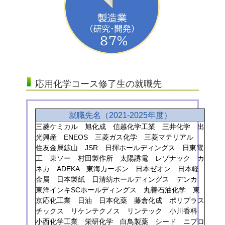
応用化学コース修了生の就職先
就職先名（2021-2025年度）
三菱ケミカル 旭化成 信越化学工業 三井化学 出
光興産 ENEOS 三菱ガス化学 三菱マテリアル
住友金属鉱山 JSR 日揮ホールディングス 日東電
工 東ソー 村田製作所 太陽誘電 レゾナック カ
ネカ ADEKA 東海カーボン 日本ゼオン 日本軽
金属 日本製紙 日清紡ホールディングス デンカ
東洋インキSCホールディングス 丸善石油化学 東
京応化工業 日油 日本化薬 藤倉化成 ポリプラス
チックス リケンテクノス リンテック 小川香料
小西化学工業 栄研化学 白鳥製薬 シード ニプロ