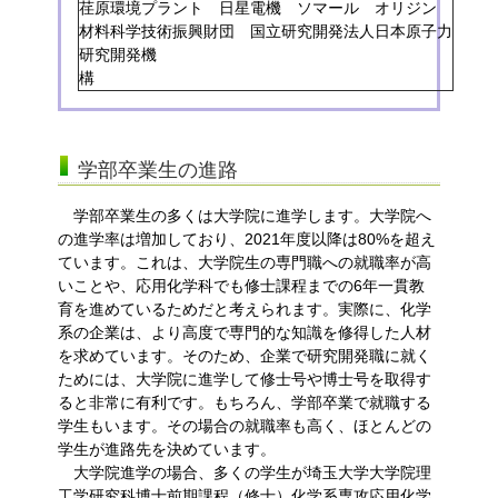
荏原環境プラント 日星電機 ソマール オリジン
材料科学技術振興財団 国立研究開発法人日本原子力
研究開発機
構
学部卒業生の進路
学部卒業生の多くは大学院に進学します。大学院へ
の進学率は増加しており、2021年度以降は80%を超え
ています。これは、大学院生の専門職への就職率が高
いことや、応用化学科でも修士課程までの6年一貫教
育を進めているためだと考えられます。実際に、化学
系の企業は、より高度で専門的な知識を修得した人材
を求めています。そのため、企業で研究開発職に就く
ためには、大学院に進学して修士号や博士号を取得す
ると非常に有利です。もちろん、学部卒業で就職する
学生もいます。その場合の就職率も高く、ほとんどの
学生が進路先を決めています。
大学院進学の場合、多くの学生が埼玉大学大学院理
工学研究科博士前期課程（修士）化学系専攻応用化学