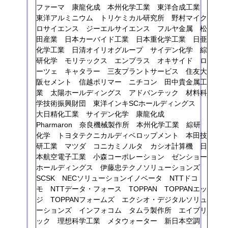
ファーマ 康龍化成 本州化学工業 東洋合成工業
東洋アルミニウム トリケミカル研究所 野村マイク
ロサイエンス ジーエルサイエンス フルヤ金属 松
田産業 日本カーバイド工業 日本重化学工業 日亜
化学工業 日清オイリオグループ サイデン化学 綜
研化学 モリテックス エンプラス オキサイド ロ
ーツェ キャタラー 三友プラントサービス 住友大
阪セメント 信越ポリマー ニチコン 田中貴金属工
業 太陽ホールディングス アドバンテック 材料科
学技術振興財団 東洋インキSCホールディングス
大日精化工業 サイデン化学 康龍化成
Pharmaron 奈良機械製作所 本州化学工業 綜研
化学 トヨタテクニカルディベロップメント 本田技
研工業 マツダ コニカミノルタ カシオ計算機 日
本航空電子工業 小森コーポレーション ゼンショー
ホールディングス 伊藤忠テクノソリューションズ
SCSK NECソリューションイノベータ NTTドコ
モ NTTデータ・フォース TOPPAN TOPPANエッ
ジ TOPPANフォームズ エクシオ・デジタルソリュ
ーションズ インフォコム タムラ製作所 エイブリ
ック 理想科学工業 メタウォーター 新日本空調