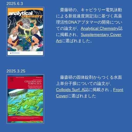
2025.6.3
齋藤研の、キャピラリー電気泳動
による新規速度測定法に基づく高薬
理活性DNAアプタマーの開発につい
ての論文が、
Analytical Chemistry
誌
に掲載され、
Supplementary Cover
Art
に選ばれました。
2025.3.25
藤森研の固体錠剤からつくる水面
上単分子膜についての論文が、
Colloids Surf. A
誌に掲載され，
Front
Cover
に選ばれました