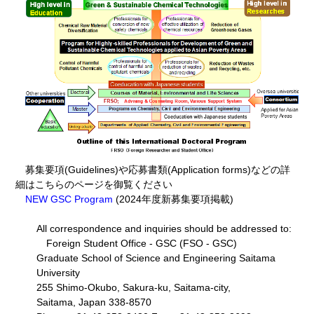
募集要項(Guidelines)や応募書類(Application forms)などの詳
細はこちらのページを御覧ください
NEW GSC Program
(2024年度新募集要項掲載)
All correspondence and inquiries should be addressed to:
Foreign Student Office - GSC (FSO - GSC)
Graduate School of Science and Engineering Saitama
University
255 Shimo-Okubo, Sakura-ku, Saitama-city,
Saitama, Japan 338-8570