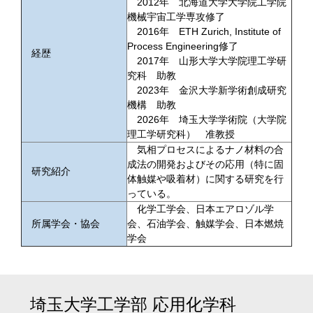
2012年 北海道大学大学院工学院
機械宇宙工学専攻修了
2016年 ETH Zurich, Institute of
Process Engineering修了
経歴
2017年 山形大学大学院理工学研
究科 助教
2023年 金沢大学新学術創成研究
機構 助教
2026年 埼玉大学学術院（大学院
理工学研究科） 准教授
気相プロセスによるナノ材料の合
成法の開発およびその応用（特に固
研究紹介
体触媒や吸着材）に関する研究を行
っている。
化学工学会、日本エアロゾル学
所属学会・協会
会、石油学会、触媒学会、日本燃焼
学会
埼玉大学工学部
応用化学科