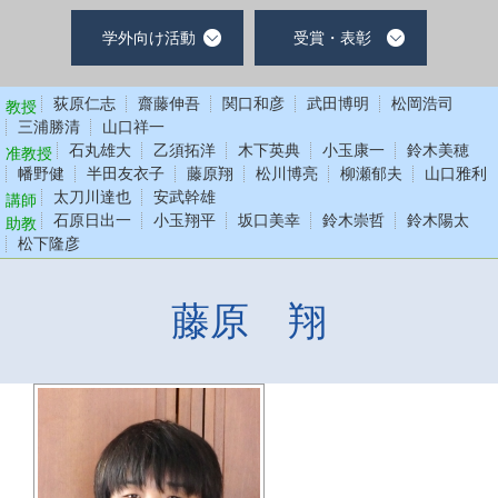
学外向け活動
受賞・表彰
荻原仁志
齋藤伸吾
関口和彦
武田博明
松岡浩司
教授
三浦勝清
山口祥一
石丸雄大
乙須拓洋
木下英典
小玉康一
鈴木美穂
准教授
幡野健
半田友衣子
藤原翔
松川博亮
柳瀬郁夫
山口雅利
太刀川達也
安武幹雄
講師
石原日出一
小玉翔平
坂口美幸
鈴木崇哲
鈴木陽太
助教
松下隆彦
藤原 翔