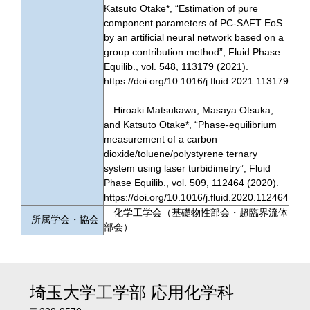
Katsuto Otake*, “Estimation of pure
component parameters of PC-SAFT EoS
by an artificial neural network based on a
group contribution method”, Fluid Phase
Equilib., vol. 548, 113179 (2021).
https://doi.org/10.1016/j.fluid.2021.113179
Hiroaki Matsukawa, Masaya Otsuka,
and Katsuto Otake*, “Phase-equilibrium
measurement of a carbon
dioxide/toluene/polystyrene ternary
system using laser turbidimetry”, Fluid
Phase Equilib., vol. 509, 112464 (2020).
https://doi.org/10.1016/j.fluid.2020.112464
化学工学会（基礎物性部会・超臨界流体
所属学会・協会
部会）
埼玉大学工学部
応用化学科