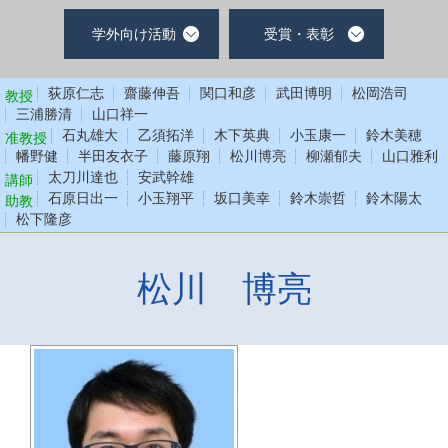
学外向け活動
受賞・表彰
荻原仁志
齋藤伸吾
関口和彦
武田博明
松岡浩司
教授
三浦勝清
山口祥一
石丸雄大
乙須拓洋
木下英典
小玉康一
鈴木美穂
准教授
幡野健
半田友衣子
藤原翔
松川博亮
柳瀬郁夫
山口雅利
太刀川達也
安武幹雄
講師
石原日出一
小玉翔平
坂口美幸
鈴木崇哲
鈴木陽太
助教
松下隆彦
松川 博亮