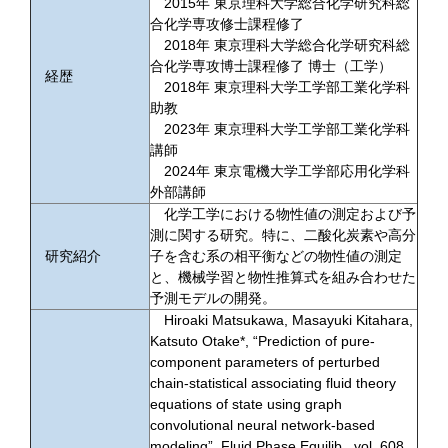
2015年 東京理科大学総合化学研究科総
合化学専攻修士課程修了
2018年 東京理科大学総合化学研究科総
合化学専攻博士課程修了 博士（工学）
経歴
2018年 東京理科大学工学部工業化学科
助教
2023年 東京理科大学工学部工業化学科
講師
2024年 東京電機大学工学部応用化学科
外部講師
化学工学における物性値の測定および予
測に関する研究。特に、二酸化炭素や高分
研究紹介
子を含む系の相平衡などの物性値の測定
と、機械学習と物性推算式を組み合わせた
予測モデルの開発。
Hiroaki Matsukawa, Masayuki Kitahara,
Katsuto Otake*, “Prediction of pure-
component parameters of perturbed
chain-statistical associating fluid theory
equations of state using graph
convolutional neural network-based
modeling”, Fluid Phase Equilib., vol. 608,