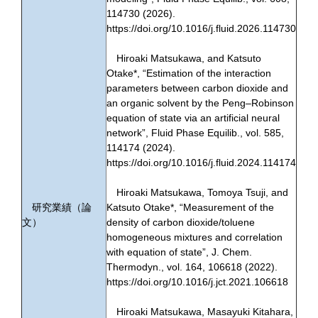
114730 (2026).
https://doi.org/10.1016/j.fluid.2026.114730
Hiroaki Matsukawa, and Katsuto
Otake*, “Estimation of the interaction
parameters between carbon dioxide and
an organic solvent by the Peng–Robinson
equation of state via an artificial neural
network”, Fluid Phase Equilib., vol. 585,
114174 (2024).
https://doi.org/10.1016/j.fluid.2024.114174
Hiroaki Matsukawa, Tomoya Tsuji, and
研究業績（論
Katsuto Otake*, “Measurement of the
文）
density of carbon dioxide/toluene
homogeneous mixtures and correlation
with equation of state”, J. Chem.
Thermodyn., vol. 164, 106618 (2022).
https://doi.org/10.1016/j.jct.2021.106618
Hiroaki Matsukawa, Masayuki Kitahara,